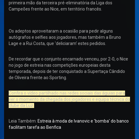
primeira mão da terceira pré-eliminatória da Liga dos
Campeões frente ao Nice, em território francês.
Os adeptos aproveitaram a ocasião para pedir alguns
autógrafos e selfies aos jogadores, mas também a Bruno
Lage e a Rui Costa, que 'deliciaram' estes pedidos.
De recordar que o conjunto encarnado venceu, por 2-0, o Nice
no jogo de estreia nas competições europeias desta
temporada, depois de ter conquistado a Supertaça Cândido
de Oliveira frente ao Sporting.
Confira o vídeo partilhado nas redes sociais das águias para
ver o momento da chegada dos jogadores e equipa técnica do
clube da Luz.
Leia Também:
Estreia à moda de Ivanovic e 'bomba' do banco
facilitam tarefa ao Benfica