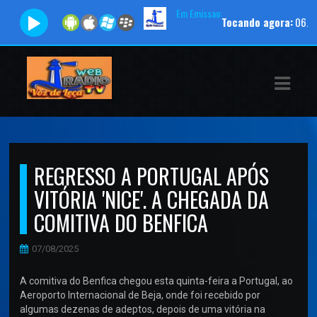
Em Emissao:
Tocando agora:
06. Vem 
ASTS
IAS
IA
RAMAÇÃO
REGRESSO A PORTUGAL APÓS
TOS
VITÓRIA 'NICE'. A CHEGADA DA
E
COMITIVA DO BENFICA
E
07/08/2025
ATO
A comitiva do Benfica chegou esta quinta-feira a Portugal, ao
Aeroporto Internacional de Beja, onde foi recebido por
algumas dezenas de adeptos, depois de uma vitória na