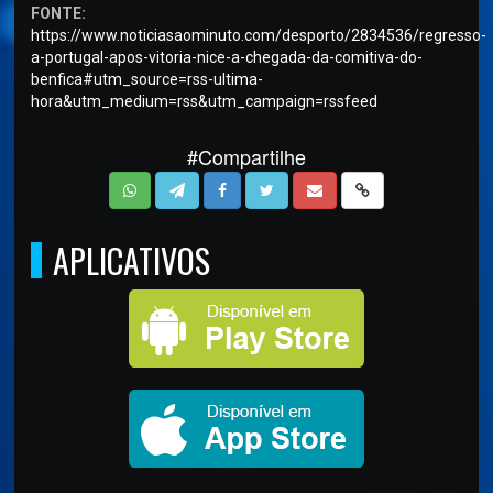
FONTE:
https://www.noticiasaominuto.com/desporto/2834536/regresso-
a-portugal-apos-vitoria-nice-a-chegada-da-comitiva-do-
benfica#utm_source=rss-ultima-
hora&utm_medium=rss&utm_campaign=rssfeed
#Compartilhe
APLICATIVOS