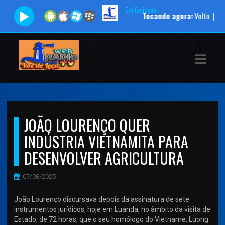
Em Emissao:
Tocando agora:
Volto |
Aprese
ASTS
IAS
IA
RAMAÇÃO
JOÃO LOURENÇO QUER
TOS
INDÚSTRIA VIETNAMITA PARA
E
DESENVOLVER AGRICULTURA
E
07/08/2025
ATO
João Lourenço discursava depois da assinatura de sete
instrumentos jurídicos, hoje em Luanda, no âmbito da visita de
Estado, de 72 horas, que o seu homólogo do Vietname, Luong