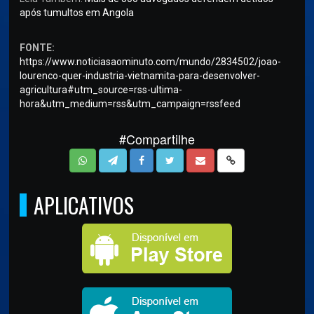
após tumultos em Angola
FONTE:
https://www.noticiasaominuto.com/mundo/2834502/joao-
lourenco-quer-industria-vietnamita-para-desenvolver-
agricultura#utm_source=rss-ultima-
hora&utm_medium=rss&utm_campaign=rssfeed
#Compartilhe
APLICATIVOS