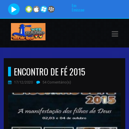
Em
Emissao:
ASTS
IAS
IA
RAMAÇÃO
ENCONTRO DE FÉ 2015
TOS
17/12/2020
54 Comentário(s)
E
E
ATO