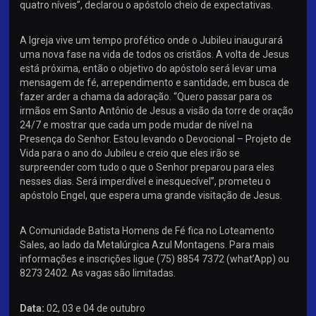
quatro níveis”, declarou o apóstolo cheio de expectativas.
A Igreja vive um tempo profético onde o Jubileu inaugurará
uma nova fase na vida de todos os cristãos. A volta de Jesus
está próxima, então o objetivo do apóstolo será levar uma
mensagem de fé, arrependimento e santidade, em busca de
fazer arder a chama da adoração. “Quero passar para os
irmãos em Santo Antônio de Jesus a visão da torre de oração
24/7 e mostrar que cada um pode mudar de nível na
Presença do Senhor. Estou levando o Devocional – Projeto de
Vida para o ano do Jubileu e creio que eles irão se
surpreender com tudo o que o Senhor preparou para eles
nesses dias. Será imperdível e inesquecível”, prometeu o
apóstolo Engel, que espera uma grande visitação de Jesus.
A Comunidade Batista Homens de Fé fica no Loteamento
Sales, ao lado da Metalúrgica Azul Montagens. Para mais
informações e inscrições ligue (75) 8854 7372 (what’App) ou
8273 2402. As vagas são limitadas.
Data:
02, 03 e 04 de outubro