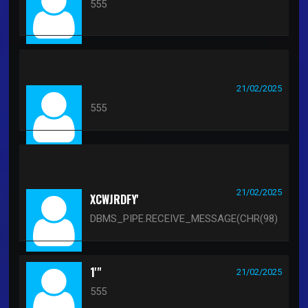
555
GAEZCJVN') OR 648=(SELECT 648 FROM
PG_SLEEP(15))--
21/02/2025
555
U9TYXGYR')) OR 884=(SELECT 884 FROM
PG_SLEEP(15))--
21/02/2025
XCWJRDFY'
DBMS_PIPE.RECEIVE_MESSAGE(CHR(98)
1'"
21/02/2025
555